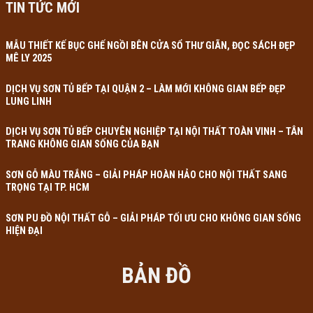
TIN TỨC MỚI
MẪU THIẾT KẾ BỤC GHẾ NGỒI BÊN CỬA SỔ THƯ GIÃN, ĐỌC SÁCH ĐẸP
MÊ LY 2025
DỊCH VỤ SƠN TỦ BẾP TẠI QUẬN 2 – LÀM MỚI KHÔNG GIAN BẾP ĐẸP
LUNG LINH
DỊCH VỤ SƠN TỦ BẾP CHUYÊN NGHIỆP TẠI NỘI THẤT TOÀN VINH – TÂN
TRANG KHÔNG GIAN SỐNG CỦA BẠN
SƠN GỖ MÀU TRẮNG – GIẢI PHÁP HOÀN HẢO CHO NỘI THẤT SANG
TRỌNG TẠI TP. HCM
SƠN PU ĐỒ NỘI THẤT GỖ – GIẢI PHÁP TỐI ƯU CHO KHÔNG GIAN SỐNG
HIỆN ĐẠI
BẢN ĐỒ