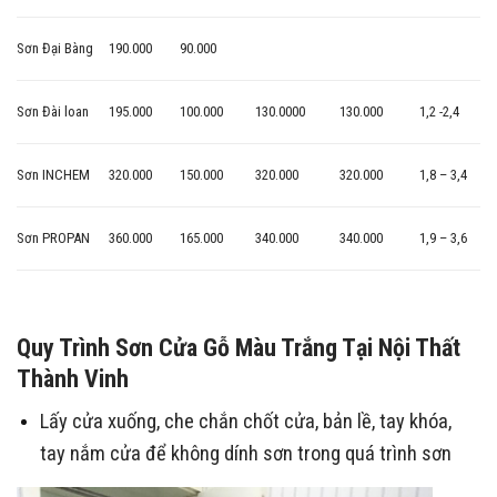
Sơn Đại Bàng
190.000
90.000
Sơn Đài loan
195.000
100.000
130.0000
130.000
1,2 -2,4
Sơn INCHEM
320.000
150.000
320.000
320.000
1,8 – 3,4
Sơn PROPAN
360.000
165.000
340.000
340.000
1,9 – 3,6
Quy Trình Sơn Cửa Gỗ Màu Trắng Tại Nội Thất
Thành Vinh
Lấy cửa xuống, che chắn chốt cửa, bản lề, tay khóa,
tay nắm cửa để không dính sơn trong quá trình sơn