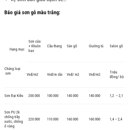
Báo giá sơn gỗ màu trắng:
Sơn cửa
+ Khuôn
Cầu thang
Sàn gỗ
Giường tủ
Salon gỗ
Hạng mục
bao
Chủng loại
Triệu
sơn
Vnđ/m2
Vnđ/m dài
Vnđ/ m2
Vnđ/m2
đồng/ bộ
Sơn Đại Kiều
200.000
100.000
140.000
140.000
1,2 – 2,1
Sơn PU 2k
chống trầy
220.000
110.000
160.000
160.000
1,4 – 2,4
xước, chống
ố vàng