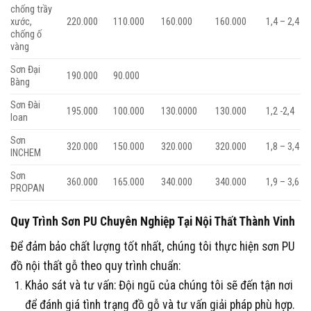
chống trầy
xước,
220.000
110.000
160.000
160.000
1,4 – 2,4
chống ố
vàng
Sơn Đại
190.000
90.000
Bàng
Sơn Đài
195.000
100.000
130.0000
130.000
1,2 -2,4
loan
Sơn
320.000
150.000
320.000
320.000
1,8 – 3,4
INCHEM
Sơn
360.000
165.000
340.000
340.000
1,9 – 3,6
PROPAN
Quy Trình Sơn PU Chuyên Nghiệp Tại Nội Thất Thành Vinh
Để đảm bảo chất lượng tốt nhất, chúng tôi thực hiện sơn PU
đồ nội thất gỗ theo quy trình chuẩn:
Khảo sát và tư vấn
: Đội ngũ của chúng tôi sẽ đến tận nơi
để đánh giá tình trạng đồ gỗ và tư vấn giải pháp phù hợp.