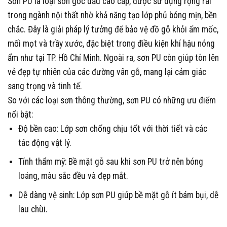
Sơn PU là loại sơn gốc dầu cao cấp, được sử dụng rộng rãi
trong ngành nội thất nhờ khả năng tạo lớp phủ bóng mịn, bền
chắc. Đây là giải pháp lý tưởng để bảo vệ đồ gỗ khỏi ẩm mốc,
mối mọt và trầy xước, đặc biệt trong điều kiện khí hậu nóng
ẩm như tại TP. Hồ Chí Minh. Ngoài ra, sơn PU còn giúp tôn lên
vẻ đẹp tự nhiên của các đường vân gỗ, mang lại cảm giác
sang trọng và tinh tế.
So với các loại sơn thông thường, sơn PU có những ưu điểm
nổi bật:
Độ bền cao
: Lớp sơn chống chịu tốt với thời tiết và các
tác động vật lý.
Tính thẩm mỹ
: Bề mặt gỗ sau khi sơn PU trở nên bóng
loáng, màu sắc đều và đẹp mắt.
Dễ dàng vệ sinh
: Lớp sơn PU giúp bề mặt gỗ ít bám bụi, dễ
lau chùi.