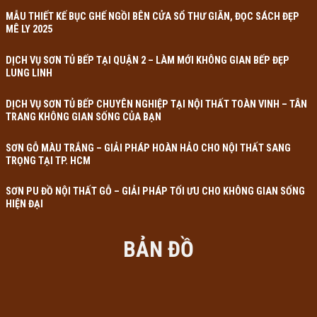
MẪU THIẾT KẾ BỤC GHẾ NGỒI BÊN CỬA SỔ THƯ GIÃN, ĐỌC SÁCH ĐẸP
MÊ LY 2025
DỊCH VỤ SƠN TỦ BẾP TẠI QUẬN 2 – LÀM MỚI KHÔNG GIAN BẾP ĐẸP
LUNG LINH
DỊCH VỤ SƠN TỦ BẾP CHUYÊN NGHIỆP TẠI NỘI THẤT TOÀN VINH – TÂN
TRANG KHÔNG GIAN SỐNG CỦA BẠN
SƠN GỖ MÀU TRẮNG – GIẢI PHÁP HOÀN HẢO CHO NỘI THẤT SANG
TRỌNG TẠI TP. HCM
SƠN PU ĐỒ NỘI THẤT GỖ – GIẢI PHÁP TỐI ƯU CHO KHÔNG GIAN SỐNG
HIỆN ĐẠI
BẢN ĐỒ