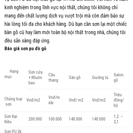
kinh nghiệm trong lĩnh vực nội thất, chúng tôi không chỉ
mang đến chất lượng dịch vụ vượt trội mà còn đảm bảo sự
hài lòng tối đa cho khách hàng. Dù bạn cần sơn lại một chiếc
bàn gỗ cũ hay làm mới toàn bộ nội thất trong nhà, chúng tôi
đều sẵn sàng đáp ứng.
Báo giá sơn pu đồ gỗ
Hạng
Sơn cửa
Cầu
Salon
mục
+ Khuôn
Sàn gỗ
Giường tủ
thang
gỗ
bao
Triệu
Vnđ/m
Chủng loại
Vnđ/m2
Vnđ/ m2
Vnđ/m2
đồng/
dài
sơn
bộ
Sơn Đại
1,2 –
200.000
100.000
140.000
140.000
Kiều
2,1
Sơn PU 2k