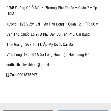
9/6B Đường Gò Ô Môi – Phường Phú Thuận – Quận 7 – Tp.
HCM
Xưởng : 125 Vườn Lài – An Phú Đông – Quận 12 – TP. HCM
Cần Thơ.
:Quốc Lộ 91B Khu Dân Cư Tân Phú, Cái Răng,
Tiền Giang : 367 Tổ 11, Ấp Mỹ Qưới, Cái Bè
Vĩnh Long: 189 QL1A ấp Long Hòa, Lộc Hoà, Long Hồ
noithatthanhvinhhcm@gmail.com
Zalo:0901875297