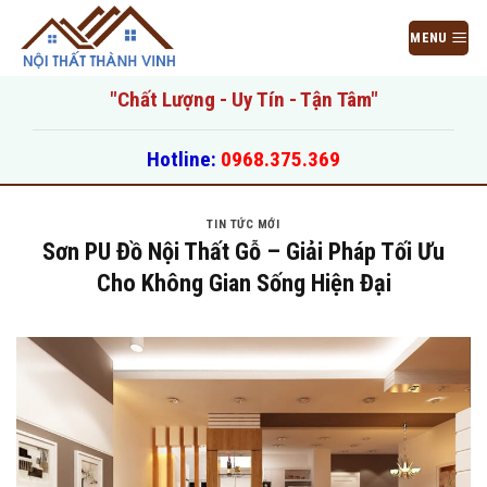
Bỏ
qua
MENU
nội
dung
"Chất Lượng - Uy Tín - Tận Tâm"
Hotline:
0968.375.369
TIN TỨC MỚI
Sơn PU Đồ Nội Thất Gỗ – Giải Pháp Tối Ưu
Cho Không Gian Sống Hiện Đại