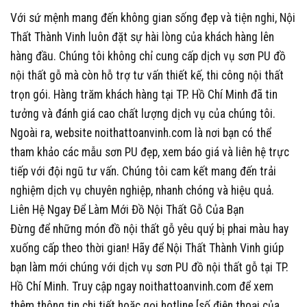
Với sứ mệnh mang đến không gian sống đẹp và tiện nghi, Nội
Thất Thành Vinh luôn đặt sự hài lòng của khách hàng lên
hàng đầu. Chúng tôi không chỉ cung cấp dịch vụ sơn PU đồ
nội thất gỗ mà còn hỗ trợ tư vấn thiết kế, thi công nội thất
trọn gói. Hàng trăm khách hàng tại TP. Hồ Chí Minh đã tin
tưởng và đánh giá cao chất lượng dịch vụ của chúng tôi.
Ngoài ra, website
noithattoanvinh.com
là nơi bạn có thể
tham khảo các mẫu sơn PU đẹp, xem báo giá và liên hệ trực
tiếp với đội ngũ tư vấn. Chúng tôi cam kết mang đến trải
nghiệm dịch vụ chuyên nghiệp, nhanh chóng và hiệu quả.
Liên Hệ Ngay Để Làm Mới Đồ Nội Thất Gỗ Của Bạn
Đừng để những món đồ nội thất gỗ yêu quý bị phai màu hay
xuống cấp theo thời gian! Hãy để Nội Thất Thành Vinh giúp
bạn làm mới chúng với dịch vụ
sơn PU đồ nội thất gỗ tại TP.
Hồ Chí Minh
. Truy cập ngay
noithattoanvinh.com
để xem
thêm thông tin chi tiết hoặc gọi hotline
[số điện thoại của