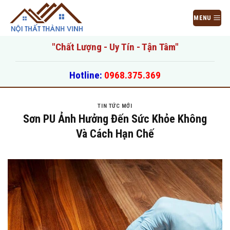
Bỏ
qua
MENU
nội
dung
"Chất Lượng - Uy Tín - Tận Tâm"
Hotline:
0968.375.369
TIN TỨC MỚI
Sơn PU Ảnh Hưởng Đến Sức Khỏe Không
Và Cách Hạn Chế