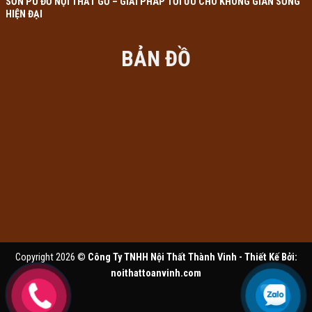
SƠN PU ĐỒ NỘI THẤT GỖ – GIẢI PHÁP TỐI ƯU CHO KHÔNG GIAN SỐNG
HIỆN ĐẠI
BẢN ĐỒ
Copyright 2026 ©
Công Ty TNHH Nội Thất Thành Vinh - Thiết Kế Bởi:
noithattoanvinh.com