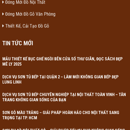
Đóng Mới Đồ Nội Thất
Đóng Mới Đồ Gỗ Văn Phòng
Thiết Kế, Cải Tạo Đồ Gỗ
TIN TỨC MỚI
MẪU THIẾT KẾ BỤC GHẾ NGỒI BÊN CỬA SỔ THƯ GIÃN, ĐỌC SÁCH ĐẸP
MÊ LY 2025
DỊCH VỤ SƠN TỦ BẾP TẠI QUẬN 2 – LÀM MỚI KHÔNG GIAN BẾP ĐẸP
LUNG LINH
DỊCH VỤ SƠN TỦ BẾP CHUYÊN NGHIỆP TẠI NỘI THẤT TOÀN VINH – TÂN
TRANG KHÔNG GIAN SỐNG CỦA BẠN
SƠN GỖ MÀU TRẮNG – GIẢI PHÁP HOÀN HẢO CHO NỘI THẤT SANG
TRỌNG TẠI TP. HCM